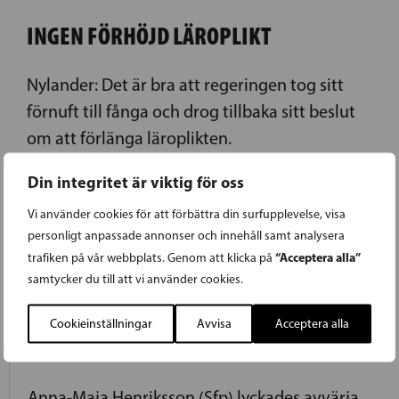
INGEN FÖRHÖJD LÄROPLIKT
Nylander: Det är bra att regeringen tog sitt
förnuft till fånga och drog tillbaka sitt beslut
om att förlänga läroplikten.
Din integritet är viktig för oss
LÄS FÖREGÅENDE ARTIKEL
Vi använder cookies för att förbättra din surfupplevelse, visa
personligt anpassade annonser och innehåll samt analysera
“Acceptera alla”
trafiken på vår webbplats. Genom att klicka på
28.08.2014
samtycker du till att vi använder cookies.
RÄTTSVÄSENDET KAN DRA EN
Cookieinställningar
Avvisa
Acceptera alla
LÄTTNADENS SUCK
Anna-Maja Henriksson (Sfp) lyckades avvärja