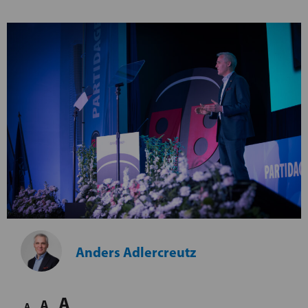
Anders Adlercreutz
A
A
A