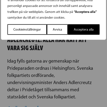
personligt anpassade annonser och innehåll samt analysera
“Acceptera alla”
trafiken på vår webbplats. Genom att klicka på
samtycker du till att vi använder cookies.
28.06.2025
Cookieinställningar
Avvisa
Acceptera alla
ADLERCREUTZ: ALLA HAR RÄTT ATT
VARA SIG SJÄLV
Idag fylls gatorna av gemenskap när
Prideparaden ordnas i Helsingfors. Svenska
folkpartiets ordförande,
undervisningsminister Anders Adlercreutz
deltar i Pridetåget tillsammans med
statsrådet och Svenska folkpartiet.