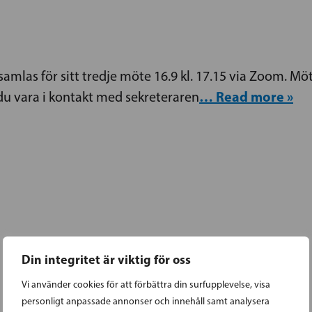
samlas för sitt tredje möte 16.9 kl. 17.15 via Zoom. M
… Read more »
du vara i kontakt med sekreteraren
Din integritet är viktig för oss
Vi använder cookies för att förbättra din surfupplevelse, visa
personligt anpassade annonser och innehåll samt analysera