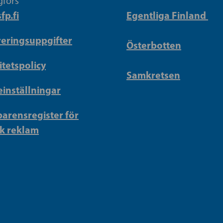
gfors
fp.fi
Egentliga Finland
reringsuppgifter
Österbotten
itetspolicy
Samkretsen
inställningar
arensregister för
sk reklam