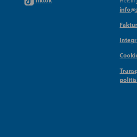
Tiktok
Helsin
info@s
Faktu
Integr
Cookie
Transp
politi