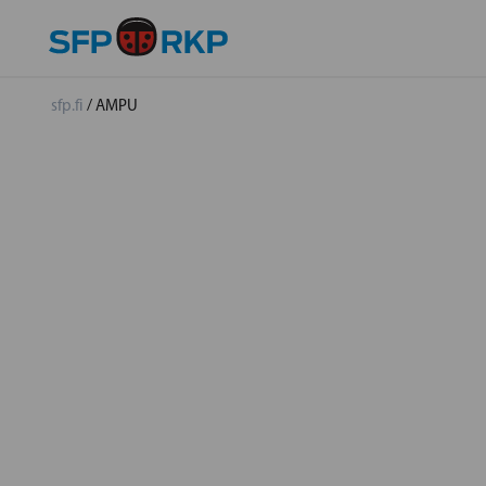
sfp.fi
/
AMPU