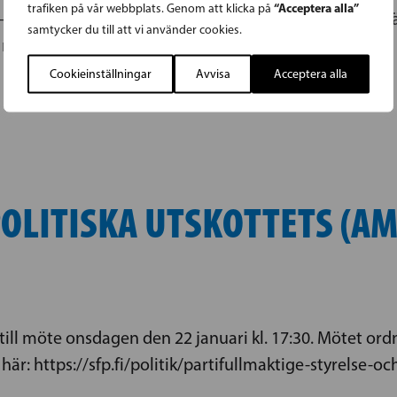
“Acceptera alla”
trafiken på vår webbplats. Genom att klicka på
 – AMPU möts för sitt andra möte 22.4 kl. 17.00. Möte
samtycker du till att vi använder cookies.
… Read more »
r mötet så
Cookieinställningar
Avvisa
Acceptera alla
LITISKA UTSKOTTETS (AM
till möte onsdagen den 22 januari kl. 17:30. Mötet or
 här: https://sfp.fi/politik/partifullmaktige-styrelse