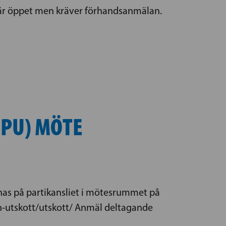
t är öppet men kräver förhandsanmälan.
PU) MÖTE
dnas på partikansliet i mötesrummet på
-och-utskott/utskott/ Anmäl deltagande