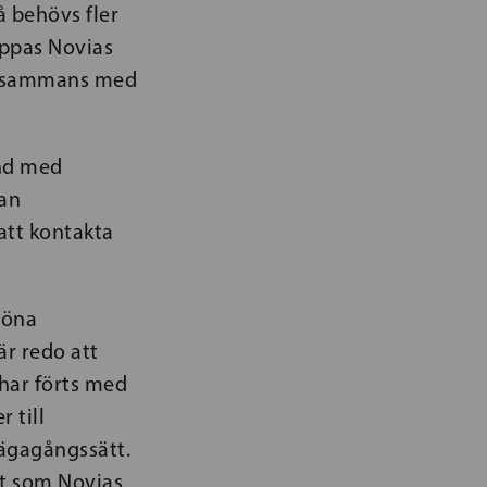
å behövs fler
oppas Novias
tillsammans med
and med
tan
att kontakta
röna
är redo att
 har förts med
 till
vägagångssätt.
et som Novias