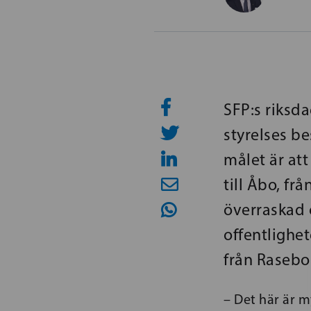
SFP:s riksd
styrelses b
målet är att
till Åbo, fr
överraskad 
offentlighe
från Rasebo
– Det här är 