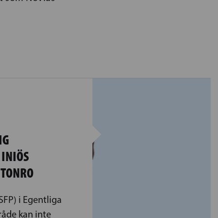
IG
 INIÖS
FTONRO
SFP) i Egentliga
råde kan inte