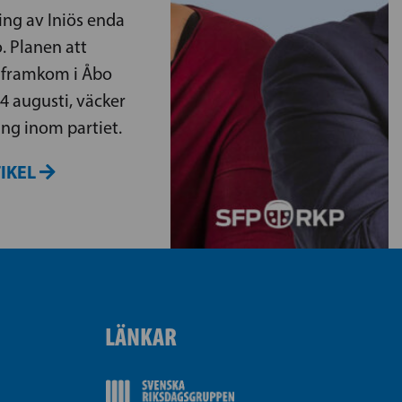
ng av Iniös enda
. Planen att
 framkom i Åbo
4 augusti, väcker
ng inom partiet.
TIKEL
LÄNKAR