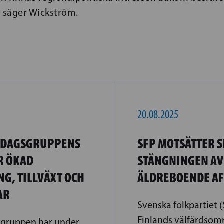
t, säger Wickström.
20.08.2025
SDAGSGRUPPENS
SFP MOTSÄTTER S
R ÖKAD
STÄNGNINGEN AV
NG, TILLVÄXT OCH
ÄLDREBOENDE A
AR
Svenska folkpartiet (
Finlands välfärdsom
sgruppen har under