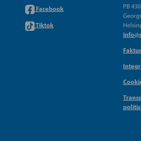
PB 430
Facebook
Georgs
Tiktok
Helsin
info@s
Faktu
Integr
Cookie
Transp
politi