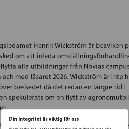
agsledamot Henrik Wickström är besviken 
esked om att inleda omställningsförhandlin
 flytta alla utbildningar från Novias campu
ån och med läsåret 2026. Wickström är inte h
över beskedet då det redan en längre tid i
ten spekulerats om en flytt av agronomutb
rg.
Din integritet är viktig för oss
mycket dåliga nyheter. Det verkar som om man inte 
Vi använder cookies för att förbättra din surfupplevelse, visa