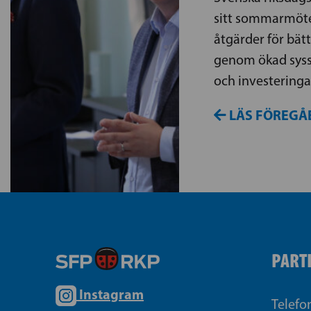
sitt sommarmöte
åtgärder för bät
genom ökad sysse
och investeringa
LÄS FÖREGÅ
PART
Instagram
Telefo