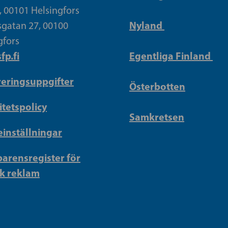
, 00101 Helsingfors
Nyland
gatan 27, 00100
gfors
fp.fi
Egentliga Finland
reringsuppgifter
Österbotten
itetspolicy
Samkretsen
inställningar
arensregister för
sk reklam