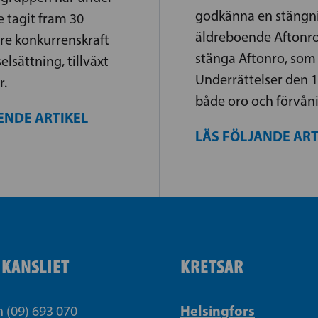
godkänna en stängni
 tagit fram 30
äldreboende Aftonro
tre konkurrenskraft
stänga Aftonro, som
lsättning, tillväxt
Underrättelser den 1
r.
både oro och förvåni
ENDE ARTIKEL
LÄS FÖLJANDE AR
IKANSLIET
KRETSAR
Helsingfors
n (09) 693 070