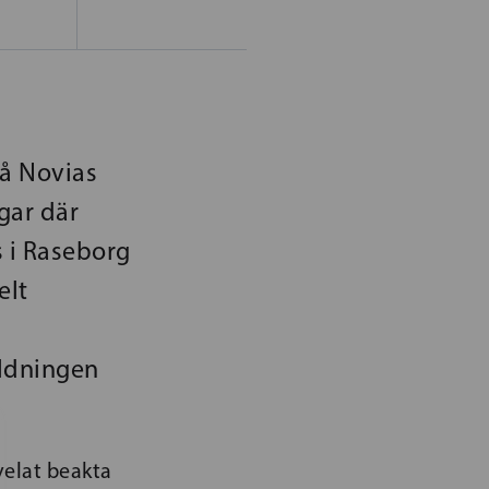
på Novias
gar där
s i Raseborg
elt
ildningen
velat beakta