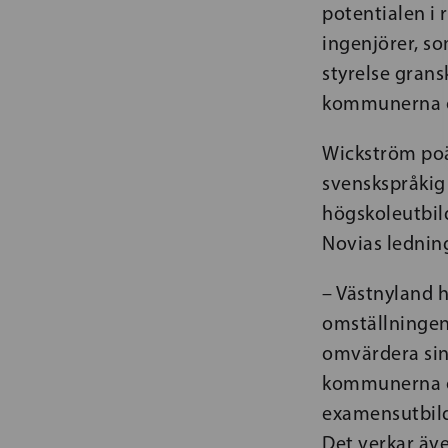
potentialen i 
ingenjörer, so
styrelse grans
kommunerna oc
Wickström poä
svenskspråkig 
högskoleutbild
Novias lednin
– Västnyland h
omställningen 
omvärdera sin 
kommunerna om
examensutbildn
Det verkar äv