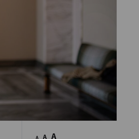
A
A
A