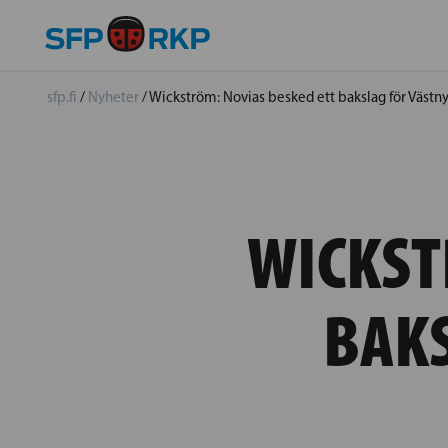
sfp.fi
/
Nyheter
/
Wickström: Novias besked ett bakslag för Västn
WICKST
BAK