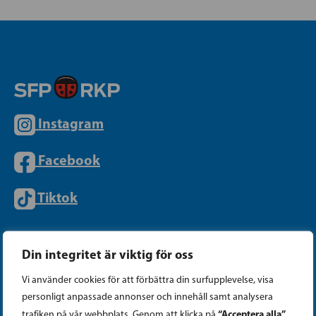
Instagram
Facebook
Tiktok
PARTIKANSLIET
Din integritet är viktig för oss
Vi använder cookies för att förbättra din surfupplevelse, visa
Telefon (09) 693 070
personligt anpassade annonser och innehåll samt analysera
“Acceptera alla”
trafiken på vår webbplats. Genom att klicka på