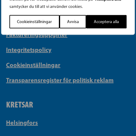
PB 430, 00101 Helsingfors
samtycker du till att vi använder cookies.
Georgsgatan 27, 00100 Helsingfors
info@sfp.fi
Cookieinställningar
Avvisa
Acceptera alla
Faktureringsuppgifter
Integritetspolicy
Cookieinställningar
Transparensregister för politisk reklam
KRETSAR
Helsingfors