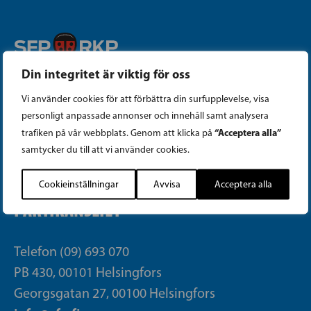
Din integritet är viktig för oss
Instagram
Vi använder cookies för att förbättra din surfupplevelse, visa
Facebook
personligt anpassade annonser och innehåll samt analysera
“Acceptera alla”
trafiken på vår webbplats. Genom att klicka på
samtycker du till att vi använder cookies.
Tiktok
Cookieinställningar
Avvisa
Acceptera alla
PARTIKANSLIET
Telefon (09) 693 070
PB 430, 00101 Helsingfors
Georgsgatan 27, 00100 Helsingfors