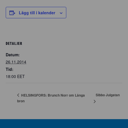
Lägg till i kalender
DETALJER
Datum:
26.11.2014
Tid:
18:00
EET
Sibbo Julgatan
HELSINGFORS: Brunch Norr om Långa
bron