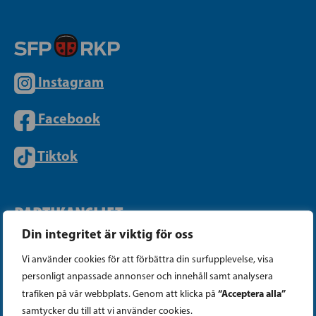
Instagram
Facebook
Tiktok
PARTIKANSLIET
Din integritet är viktig för oss
Telefon (09) 693 070
Vi använder cookies för att förbättra din surfupplevelse, visa
PB 430, 00101 Helsingfors
personligt anpassade annonser och innehåll samt analysera
“Acceptera alla”
trafiken på vår webbplats. Genom att klicka på
Georgsgatan 27, 00100 Helsingfors
samtycker du till att vi använder cookies.