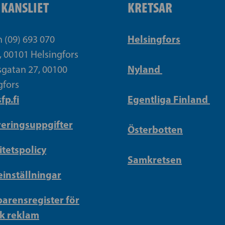
IKANSLIET
KRETSAR
Helsingfors
n (09) 693 070
, 00101 Helsingfors
Nyland
gatan 27, 00100
gfors
fp.fi
Egentliga Finland
reringsuppgifter
Österbotten
itetspolicy
Samkretsen
inställningar
arensregister för
sk reklam