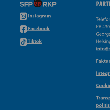
PART
Instagram
Telefo
PB 430
Facebook
Georgs
Tiktok
Helsin
info@s
Faktu
Integr
Cookie
Transp
politi