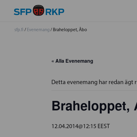
sfp.fi
/
Evenemang
/
Braheloppet, Åbo
« Alla Evenemang
Detta evenemang har redan ägt 
Braheloppet,
12.04.2014@12:15
EEST