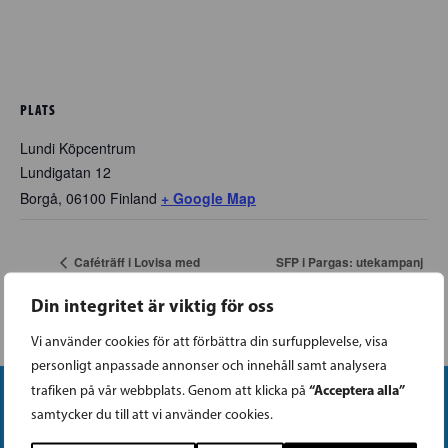
PLATS
Lundi Köpcentrum
Lundigatan 12
Borgå
,
06100
Finland
+ Google Map
SFP i Pargas: utekampanj
Caféträff i Lovisa med
vid S-market i Pargas
partiordförande Anna-Maja
Henriksson
Din integritet är viktig för oss
Vi använder cookies för att förbättra din surfupplevelse, visa
personligt anpassade annonser och innehåll samt analysera
“Acceptera alla”
trafiken på vår webbplats. Genom att klicka på
samtycker du till att vi använder cookies.