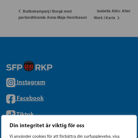
Isabella Alén: After
Butikskampanj i Borgå med
partiordförande Anna-Maja Henriksson
Work i Karis
Instagram
Facebook
Tiktok
Din integritet är viktig för oss
Vi använder cookies för att förbättra din surfupplevelse, visa