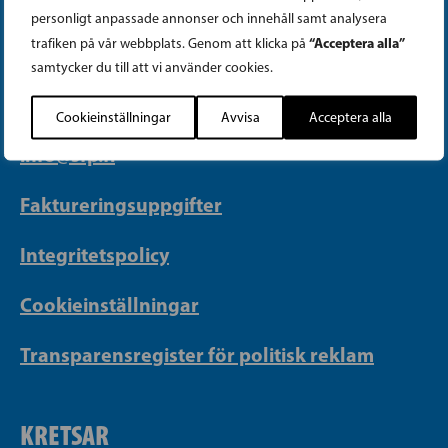
PARTIKANSLIET
personligt anpassade annonser och innehåll samt analysera
“Acceptera alla”
trafiken på vår webbplats. Genom att klicka på
Telefon (09) 693 070
samtycker du till att vi använder cookies.
PB 430, 00101 Helsingfors
Cookieinställningar
Avvisa
Acceptera alla
Georgsgatan 27, 00100 Helsingfors
info@sfp.fi
Faktureringsuppgifter
Integritetspolicy
Cookieinställningar
Transparensregister för politisk reklam
KRETSAR