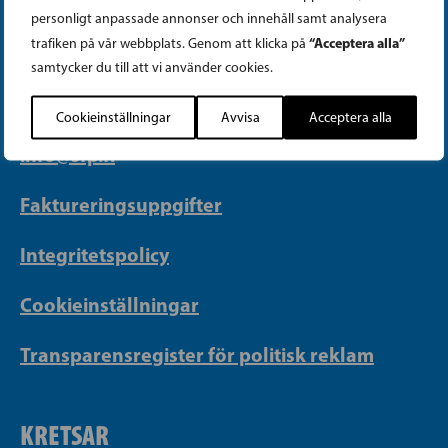
PARTIKANSLIET
personligt anpassade annonser och innehåll samt analysera
“Acceptera alla”
trafiken på vår webbplats. Genom att klicka på
Telefon (09) 693 070
samtycker du till att vi använder cookies.
PB 430, 00101 Helsingfors
Cookieinställningar
Avvisa
Acceptera alla
Georgsgatan 27, 00100 Helsingfors
info@sfp.fi
Faktureringsuppgifter
Integritetspolicy
Cookieinställningar
Transparensregister för politisk reklam
KRETSAR