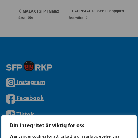
LAPPFJÄRD | SFP i Lappfjärd
MALAX | SFP i Malax
årsmöte
årsmöte
Instagram
Facebook
Tiktok
Din integritet är viktig för oss
Vi använder cookies för att förbättra din surfupplevelse, visa