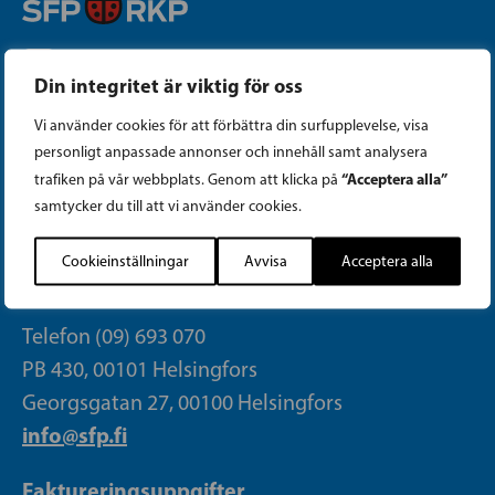
Instagram
Din integritet är viktig för oss
Facebook
Vi använder cookies för att förbättra din surfupplevelse, visa
personligt anpassade annonser och innehåll samt analysera
Tiktok
“Acceptera alla”
trafiken på vår webbplats. Genom att klicka på
samtycker du till att vi använder cookies.
PARTIKANSLIET
Cookieinställningar
Avvisa
Acceptera alla
Telefon (09) 693 070
PB 430, 00101 Helsingfors
Georgsgatan 27, 00100 Helsingfors
info@sfp.fi
Faktureringsuppgifter