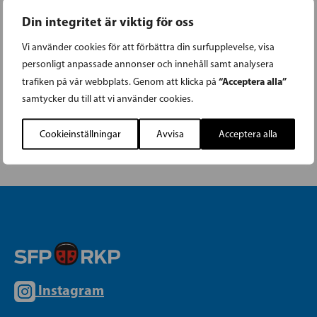
Din integritet är viktig för oss
PLATS
Lagstads hembydgsgård
Vi använder cookies för att förbättra din surfupplevelse, visa
Lagstadsvägen 4
personligt anpassade annonser och innehåll samt analysera
“Acceptera alla”
Esbo
,
02770
+ Google Map
trafiken på vår webbplats. Genom att klicka på
samtycker du till att vi använder cookies.
VÖRÅ | Morgonkaffe med Anders
RASEBORG | SFP-lunch i
Cookieinställningar
Avvisa
Acceptera alla
Ekenäs
Norrback
Instagram