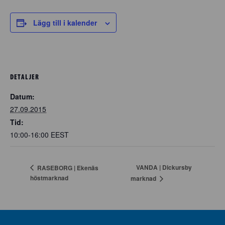
Lägg till i kalender
DETALJER
Datum:
27.09.2015
Tid:
10:00-16:00
EEST
VANDA | Dickursby
RASEBORG | Ekenäs
höstmarknad
marknad