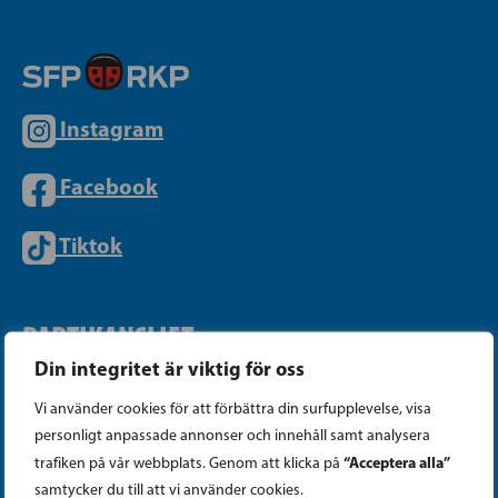
Instagram
Facebook
Tiktok
PARTIKANSLIET
Din integritet är viktig för oss
Telefon (09) 693 070
Vi använder cookies för att förbättra din surfupplevelse, visa
PB 430, 00101 Helsingfors
personligt anpassade annonser och innehåll samt analysera
“Acceptera alla”
trafiken på vår webbplats. Genom att klicka på
Georgsgatan 27, 00100 Helsingfors
samtycker du till att vi använder cookies.