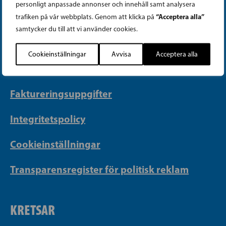
personligt anpassade annonser och innehåll samt analysera
“Acceptera alla”
trafiken på vår webbplats. Genom att klicka på
Telefon (09) 693 070
samtycker du till att vi använder cookies.
PB 430, 00101 Helsingfors
Georgsgatan 27, 00100 Helsingfors
Cookieinställningar
Avvisa
Acceptera alla
info@sfp.fi
Faktureringsuppgifter
Integritetspolicy
Cookieinställningar
Transparensregister för politisk reklam
KRETSAR