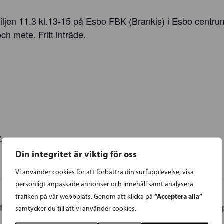
miljen 11.3 kl.13-15 på Esbo FBK (Brankis) i Esbo centr
och mete. Fritt inträde.
7
Din integritet är viktig för oss
Vi använder cookies för att förbättra din surfupplevelse, visa
personligt anpassade annonser och innehåll samt analysera
“Acceptera alla”
trafiken på vår webbplats. Genom att klicka på
a kandidater vid
GRANKULLA | SFP i Grankulla, p
samtycker du till att vi använder cookies.
hela familjen