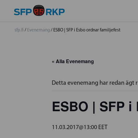
sfp.fi
/
Evenemang
/
ESBO | SFP i Esbo ordnar familjefest
« Alla Evenemang
Detta evenemang har redan ägt 
ESBO | SFP i 
11.03.2017@13:00
EET