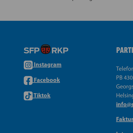
PART
Instagram
Telefo
PB 430
Facebook
Georgs
Tiktok
Helsin
info@s
Faktu