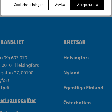
Cookieinställningar
Avvisa
Acceptera alla
IKANSLIET
KRETSAR
Helsingfors
n (09) 693 070
, 00101 Helsingfors
Nyland
gatan 27, 00100
gfors
fp.fi
Egentliga Finland
reringsuppgifter
Österbotten