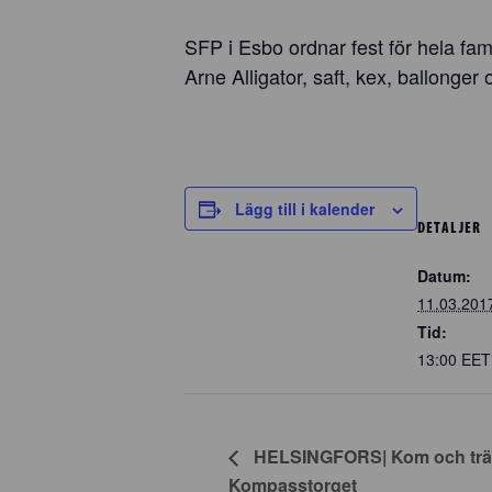
SFP i Esbo ordnar fest för hela fa
Arne Alligator, saft, kex, ballonger 
Lägg till i kalender
DETALJER
Datum:
11.03.201
Tid:
13:00
EET
HELSINGFORS| Kom och träff
Kompasstorget