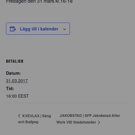
Fredagen den 31 mars kl.16-18
Lägg till i kalender
DETALJER
Datum:
31.03.2017
Tid:
16:00
EEST
JAKOBSTAD | SFP Jakobstad After
KVEVLAX | Sång
och Ballpng
Work VID Stadshotellet