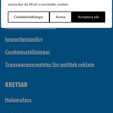
samtycker du till att vi använder cookies.
Georgsgatan 27, 00100 Helsingfors
info@sfp.fi
Cookieinställningar
Avvisa
Acceptera alla
Faktureringsuppgifter
Integritetspolicy
Cookieinställningar
Transparensregister för politisk reklam
KRETSAR
Helsingfors