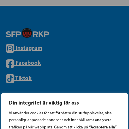
Instagram
Facebook
Tiktok
PARTIKANSLIET
Din integritet är viktig för oss
Vi använder cookies för att förbättra din surfupplevelse, visa
Telefon (09) 693 070
personligt anpassade annonser och innehåll samt analysera
PB 430, 00101 Helsingfors
“Acceptera alla”
trafiken på vår webbplats. Genom att klicka på