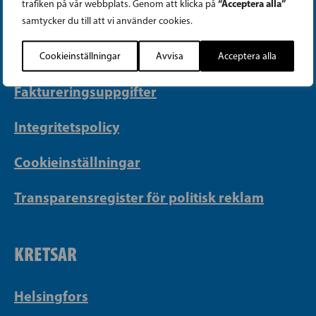
“Acceptera alla”
trafiken på vår webbplats. Genom att klicka på
PB 430, 00101 Helsingfors
samtycker du till att vi använder cookies.
Georgsgatan 27, 00100 Helsingfors
info@sfp.fi
Cookieinställningar
Avvisa
Acceptera alla
Faktureringsuppgifter
Integritetspolicy
Cookieinställningar
Transparensregister för politisk reklam
KRETSAR
Helsingfors