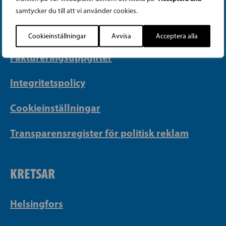
PB 430, 00101 Helsingfors
samtycker du till att vi använder cookies.
Georgsgatan 27, 00100 Helsingfors
info@sfp.fi
Cookieinställningar
Avvisa
Acceptera alla
Faktureringsuppgifter
Integritetspolicy
Cookieinställningar
Transparensregister för politisk reklam
KRETSAR
Helsingfors