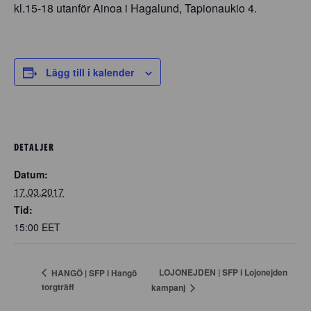
kl.15-18 utanför Ainoa i Hagalund, Tapionaukio 4.
Lägg till i kalender
DETALJER
Datum:
17.03.2017
Tid:
15:00
EET
LOJONEJDEN | SFP i Lojonejden
HANGÖ | SFP i Hangö
torgträff
kampanj