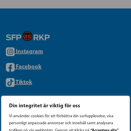
Instagram
Facebook
Tiktok
PARTIKANSLIET
Din integritet är viktig för oss
Vi använder cookies för att förbättra din surfupplevelse, visa
Telefon (09) 693 070
personligt anpassade annonser och innehåll samt analysera
“Acceptera alla”
trafiken på vår webbplats. Genom att klicka på