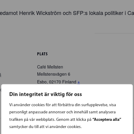
damot Henrik Wickström och SFP:s lokala politiker i Ca
PLATS
Café Mellsten
Mellstensvägen 6
5
Esbo
,
02170
Finland
+
Google Map
00
EEST
Din integritet är viktig för oss
Vi använder cookies för att förbättra din surfupplevelse, visa
personligt anpassade annonser och innehåll samt analysera
“Acceptera alla”
trafiken på vår webbplats. Genom att klicka på
samtycker du till att vi använder cookies.