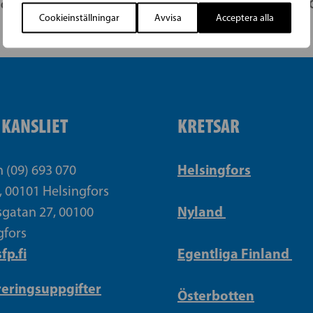
ndersson
L
Cookieinställningar
Avvisa
Acceptera alla
IKANSLIET
KRETSAR
Helsingfors
n (09) 693 070
, 00101 Helsingfors
Nyland
gatan 27, 00100
gfors
fp.fi
Egentliga Finland
reringsuppgifter
Österbotten