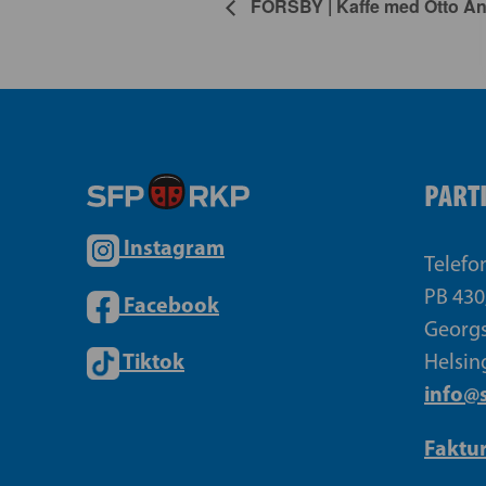
FORSBY | Kaffe med Otto A
PART
Instagram
Telefo
PB 430
Facebook
Georgs
Tiktok
Helsin
info@s
Faktu