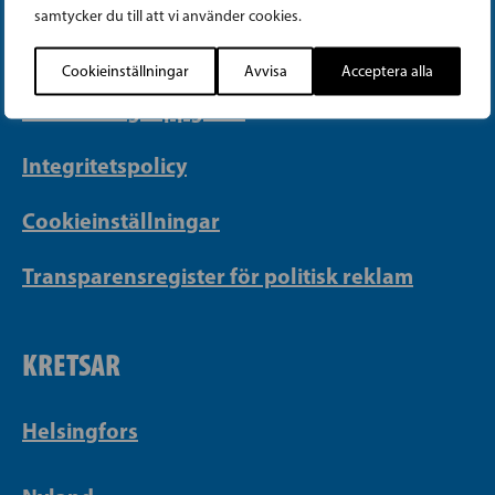
samtycker du till att vi använder cookies.
Georgsgatan 27, 00100 Helsingfors
info@sfp.fi
Cookieinställningar
Avvisa
Acceptera alla
Faktureringsuppgifter
Integritetspolicy
Cookieinställningar
Transparensregister för politisk reklam
KRETSAR
Helsingfors