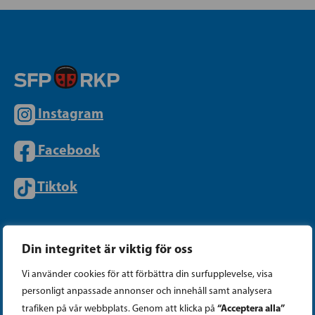
Instagram
Facebook
Tiktok
PARTIKANSLIET
Din integritet är viktig för oss
Vi använder cookies för att förbättra din surfupplevelse, visa
Telefon (09) 693 070
personligt anpassade annonser och innehåll samt analysera
PB 430, 00101 Helsingfors
“Acceptera alla”
trafiken på vår webbplats. Genom att klicka på