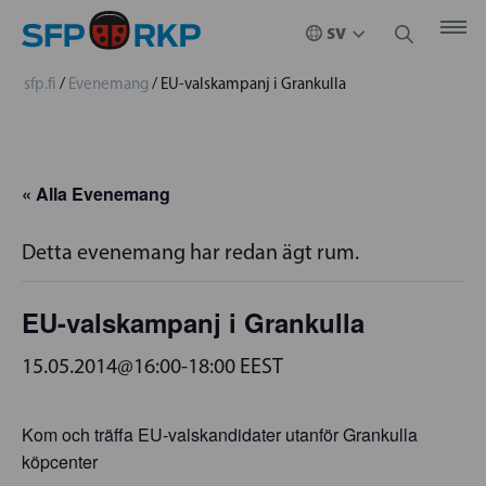
sfp.fi
/
Evenemang
/
EU-valskampanj i Grankulla
« Alla Evenemang
Detta evenemang har redan ägt rum.
EU-valskampanj i Grankulla
15.05.2014@16:00
-
18:00
EEST
Kom och träffa EU-valskandidater utanför Grankulla
köpcenter