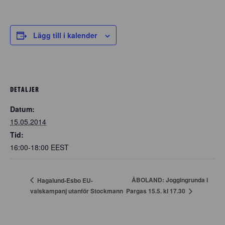
Lägg till i kalender
DETALJER
Datum:
15.05.2014
Tid:
16:00-18:00
EEST
ÅBOLAND: Joggingrunda i
Hagalund-Esbo EU-
Pargas 15.5. kl 17.30
valskampanj utanför Stockmann