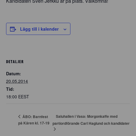
Kandidaten Sven Jerkku är på plats. Välkomna!
Lägg till i kalender
DETALJER
Datum:
20.05.2014
Tid:
18:00
EEST
Saluhallen i Vasa: Morgonkaffe med
ÅBO: Barnfest
på Kåren kl. 17-19
partiordförande Carl Haglund och kandidater