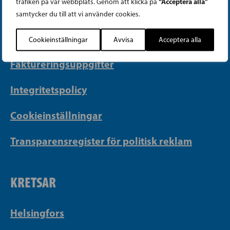
“Acceptera alla”
trafiken på vår webbplats. Genom att klicka på
PB 430, 00101 Helsingfors
samtycker du till att vi använder cookies.
Georgsgatan 27, 00100 Helsingfors
info@sfp.fi
Cookieinställningar
Avvisa
Acceptera alla
Faktureringsuppgifter
Integritetspolicy
Cookieinställningar
Transparensregister för politisk reklam
KRETSAR
Helsingfors