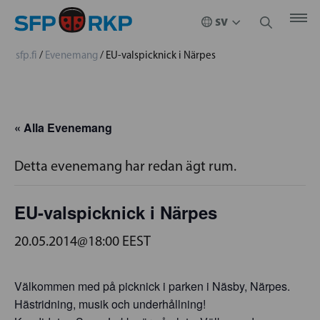
sfp.fi
/
Evenemang
/
EU-valspicknick i Närpes
« Alla Evenemang
Detta evenemang har redan ägt rum.
EU-valspicknick i Närpes
20.05.2014@18:00
EEST
Välkommen med på picknick i parken i Näsby, Närpes.
Hästridning, musik och underhållning!