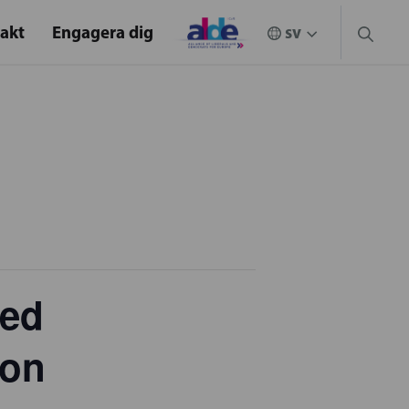
akt
Engagera dig
med
son