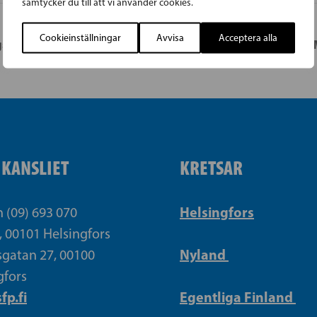
samtycker du till att vi använder cookies.
Cookieinställningar
Avvisa
Acceptera alla
skandidater
S
IKANSLIET
KRETSAR
Helsingfors
n (09) 693 070
, 00101 Helsingfors
Nyland
gatan 27, 00100
gfors
fp.fi
Egentliga Finland