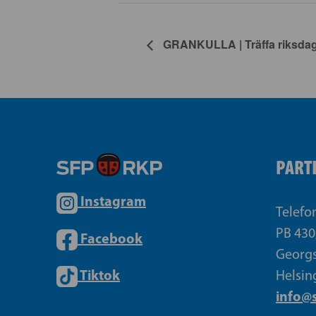
GRANKULLA | Träffa riksdag
PART
Instagram
Telefo
PB 430
Facebook
Georgs
Tiktok
Helsin
info@s