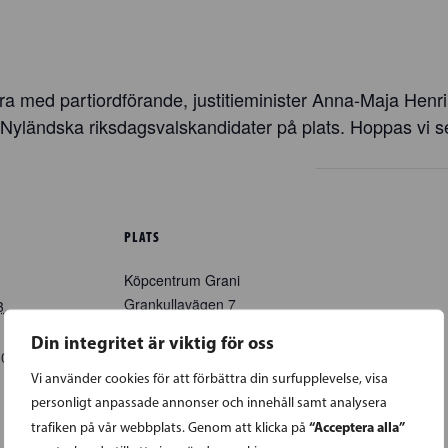
a med partiordförande, justitieminister Anna-Maja He
 Nyländska riksdagsvalskandidater på plats. Hoppas vi s
PLATS
Köpcentrum Grani
Grankullavägen 7
3
Grankulla
,
02700
Finland
Din integritet är viktig för oss
+ Google Map
30
EEST
Vi använder cookies för att förbättra din surfupplevelse, visa
personligt anpassade annonser och innehåll samt analysera
“Acceptera alla”
trafiken på vår webbplats. Genom att klicka på