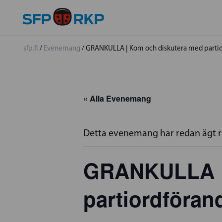
sfp.fi
/
Evenemang
/
GRANKULLA | Kom och diskutera med partio
« Alla Evenemang
Detta evenemang har redan ägt 
GRANKULLA |
partiordföra