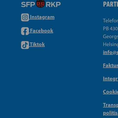
PART
Instagram
Telefo
PB 430
Facebook
Georgs
Tiktok
Helsin
info@s
Faktu
Integr
Cookie
Transp
politi