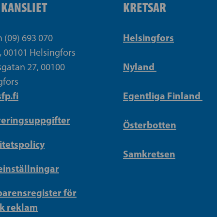
IKANSLIET
KRETSAR
Helsingfors
n (09) 693 070
, 00101 Helsingfors
Nyland
gatan 27, 00100
gfors
fp.fi
Egentliga Finland
reringsuppgifter
Österbotten
itetspolicy
Samkretsen
inställningar
arensregister för
sk reklam