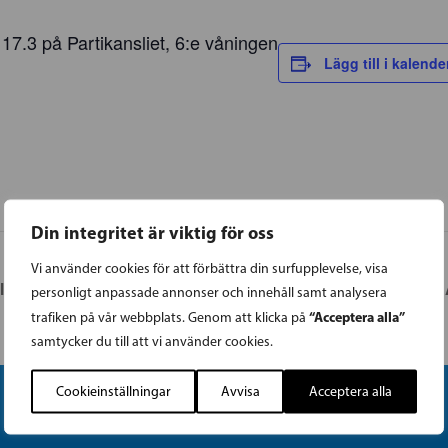
7.3 på Partikansliet, 6:e våningen
Lägg till i kalende
Din integritet är viktig för oss
Vi använder cookies för att förbättra din surfupplevelse, visa
a årsmöte
R
personligt anpassade annonser och innehåll samt analysera
“Acceptera alla”
trafiken på vår webbplats. Genom att klicka på
samtycker du till att vi använder cookies.
Cookieinställningar
Avvisa
Acceptera alla