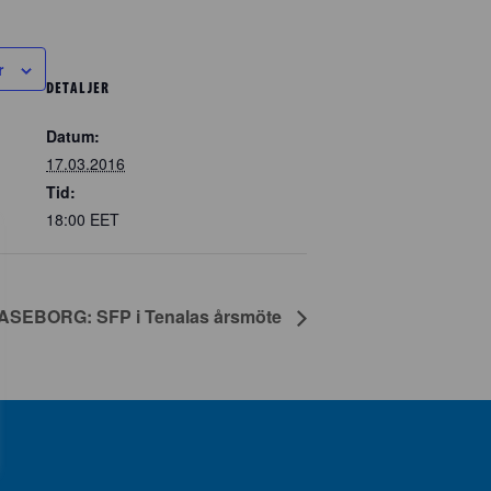
r
DETALJER
Datum:
17.03.2016
Tid:
18:00
EET
ASEBORG: SFP i Tenalas årsmöte