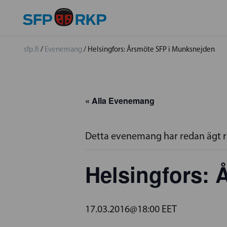
sfp.fi
/
Evenemang
/
Helsingfors: Årsmöte SFP i Munksnejden
« Alla Evenemang
Detta evenemang har redan ägt 
Helsingfors:
17.03.2016@18:00
EET