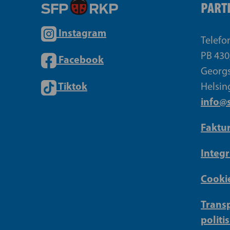
PART
Instagram
Telefo
PB 430
Facebook
Georgs
Tiktok
Helsin
info@s
Faktu
Integr
Cookie
Transp
politi