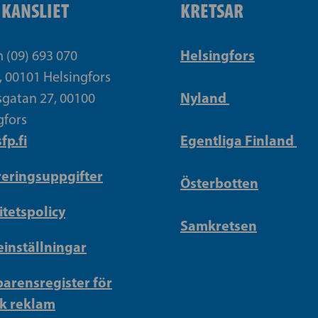
IKANSLIET
KRETSAR
Helsingfors
n (09) 693 070
, 00101 Helsingfors
Nyland
gatan 27, 00100
gfors
fp.fi
Egentliga Finland
reringsuppgifter
Österbotten
itetspolicy
Samkretsen
inställningar
arensregister för
sk reklam