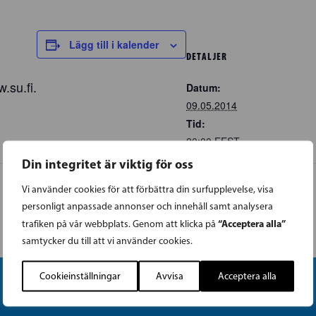
Lägg till i kalender
DETALJER
.su.fi.
Datum:
09.05.2014
Tid:
20:00
EEST
Din integritet är viktig för oss
Vi använder cookies för att förbättra din surfupplevelse, visa
personligt anpassade annonser och innehåll samt analysera
“Acceptera alla”
trafiken på vår webbplats. Genom att klicka på
samtycker du till att vi använder cookies.
Cookieinställningar
Avvisa
Acceptera alla