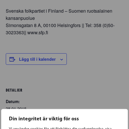
Svenska folkpartiet i Finland – Suomen ruotsalainen
kansanpuolue
Simonsgatan 8 A, 00100 Helsingfors || Tel: 358 (0)50-
3023363|| www.sfp.fi
Lägg till i kalender
DETALJER
Datum:
28.01.2015
Tid:
Din integritet är viktig för oss
12:00-13:00
EET
Vi använder cookies för att förbättra din surfupplevelse, visa