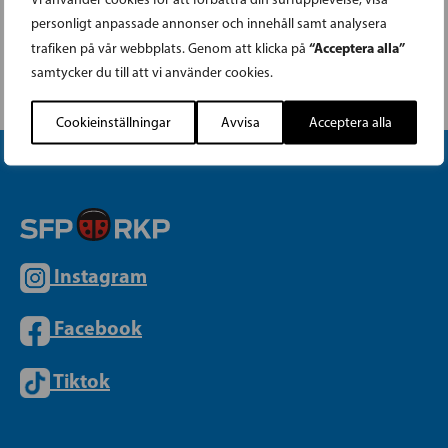
personligt anpassade annonser och innehåll samt analysera
Åboland:
HELSINGFORS: Trafikpolitiskt
“Acceptera alla”
trafiken på vår webbplats. Genom att klicka på
möte
Kommunparlament
samtycker du till att vi använder cookies.
Cookieinställningar
Avvisa
Acceptera alla
Instagram
Facebook
Tiktok