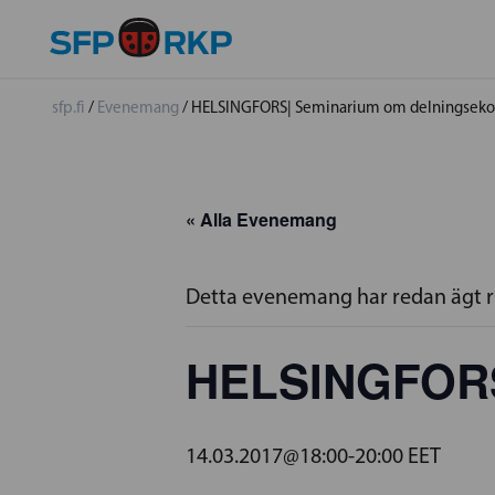
sfp.fi
/
Evenemang
/
HELSINGFORS| Seminarium om delningsek
« Alla Evenemang
Detta evenemang har redan ägt 
HELSINGFORS
14.03.2017@18:00
-
20:00
EET