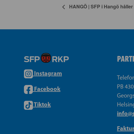
HANGÖ | SFP i Hangö håller
PART
Instagram
Telefo
PB 430
Facebook
Georgs
Tiktok
Helsin
info@s
Faktu