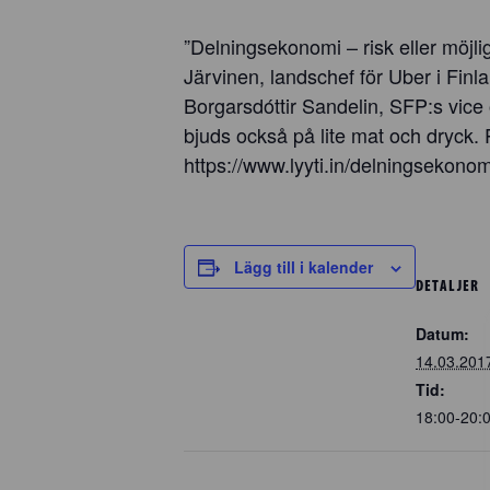
”Delningsekonomi – risk eller möjli
Järvinen, landschef för Uber i Finl
Borgarsdóttir Sandelin, SFP:s vice 
bjuds också på lite mat och dryck. P
https://www.lyyti.in/delningsekono
Lägg till i kalender
DETALJER
Datum:
14.03.201
Tid:
18:00-20: