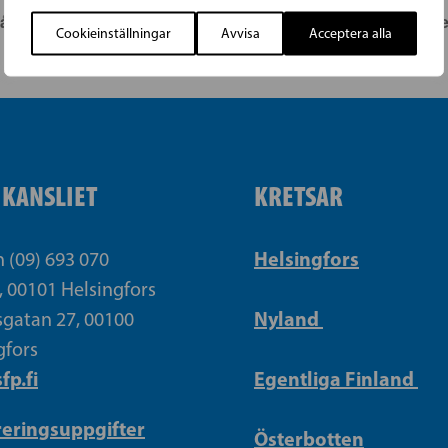
 årsmöte
VANDA | SFP i Vanda och Sve
Cookieinställningar
Avvisa
Acceptera alla
IKANSLIET
KRETSAR
Helsingfors
n (09) 693 070
, 00101 Helsingfors
Nyland
gatan 27, 00100
gfors
fp.fi
Egentliga Finland
reringsuppgifter
Österbotten