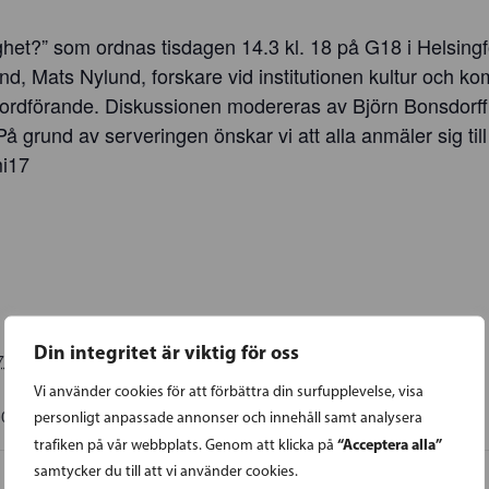
ghet?” som ordnas tisdagen 14.3 kl. 18 på G18 i Helsingfo
and, Mats Nylund, forskare vid institutionen kultur och k
ordförande. Diskussionen modereras av Björn Bonsdorff. S
å grund av serveringen önskar vi att alla anmäler sig til
mi17
Din integritet är viktig för oss
7
Vi använder cookies för att förbättra din surfupplevelse, visa
00
EET
personligt anpassade annonser och innehåll samt analysera
“Acceptera alla”
trafiken på vår webbplats. Genom att klicka på
samtycker du till att vi använder cookies.