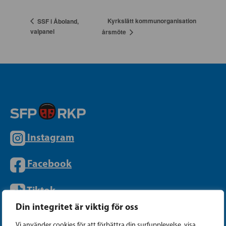
Kyrkslätt kommunorganisation
SSF i Åboland,
valpanel
årsmöte
Instagram
Facebook
Tiktok
Din integritet är viktig för oss
Vi använder cookies för att förbättra din surfupplevelse, visa