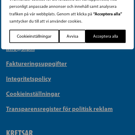
PARTIKANSLIET
personligt anpassade annonser och innehåll samt analysera
“Acceptera alla”
trafiken på vår webbplats. Genom att klicka på
Telefon (09) 693 070
samtycker du till att vi använder cookies.
PB 430, 00101 Helsingfors
Cookieinställningar
Avvisa
Acceptera alla
Georgsgatan 27, 00100 Helsingfors
info@sfp.fi
Faktureringsuppgifter
Integritetspolicy
Cookieinställningar
Transparensregister för politisk reklam
KRETSAR