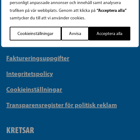
personligt anpassade annonser och innehåll samt analysera
“Acceptera alla”
trafiken på vår webbplats. Genom att klicka på
Telefon (09) 693 070
samtycker du till att vi använder cookies.
PB 430, 00101 Helsingfors
Georgsgatan 27, 00100 Helsingfors
Cookieinställningar
Avvisa
Acceptera alla
info@sfp.fi
Faktureringsuppgifter
Integritetspolicy
Cookieinställningar
Transparensregister för politisk reklam
KRETSAR