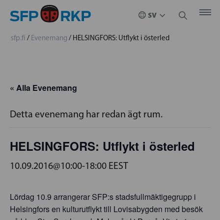
sfp.fi
/
Evenemang
/
HELSINGFORS: Utflykt i österled
« Alla Evenemang
Detta evenemang har redan ägt rum.
HELSINGFORS: Utflykt i österled
10.09.2016@10:00
-
18:00
EEST
Lördag 10.9 arrangerar SFP:s stadsfullmäktigegrupp i
Helsingfors en kulturutflykt till Lovisabygden med besök