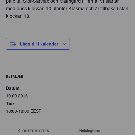
på bl.a. Stor-Sarvlax och Malmgård i Pernå. Vi startar
med buss klockan 10 utanför Kiasma och är tillbaka i stan
klockan 18.
Lägg till i kalender
DETALJER
Datum:
10.09.2016
Tid:
10:00-18:00
EEST
Helsingfors:
ÖSTERBOTTEN: