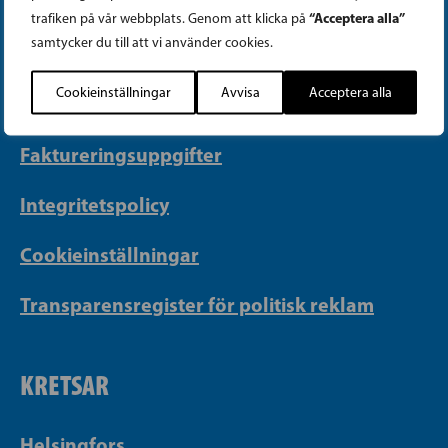
Telefon (09) 693 070
“Acceptera alla”
trafiken på vår webbplats. Genom att klicka på
PB 430, 00101 Helsingfors
samtycker du till att vi använder cookies.
Georgsgatan 27, 00100 Helsingfors
Cookieinställningar
Avvisa
Acceptera alla
info@sfp.fi
Faktureringsuppgifter
Integritetspolicy
Cookieinställningar
Transparensregister för politisk reklam
KRETSAR
Helsingfors