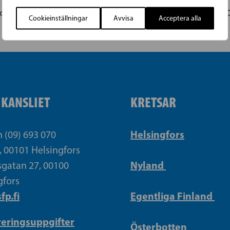
h SFP i Sydöstra Helsingfors årsmöte
VANDA
Cookieinställningar
Avvisa
Acceptera alla
IKANSLIET
KRETSAR
Helsingfors
n (09) 693 070
, 00101 Helsingfors
Nyland
gatan 27, 00100
gfors
fp.fi
Egentliga Finland
reringsuppgifter
Österbotten