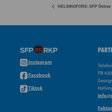
HELSINGFORS: SFP Östras oc
PART
Instagram
Telefo
PB 430
Facebook
Georgs
Tiktok
Helsin
info@s
Faktu