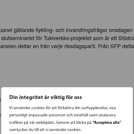
alpanel gällande flykting- och invandringsfrågor onsdage
 slutseminariet för Tukiverkko-projektet som är ett Stöd
anelen deltar en från varje riksdagsparti. Från SFP delt
Din integritet är viktig för oss
5
Vi använder cookies för att förbättra din surfupplevelse, visa
30
EET
personligt anpassade annonser och innehåll samt analysera
“Acceptera alla”
trafiken på vår webbplats. Genom att klicka på
samtycker du till att vi använder cookies.