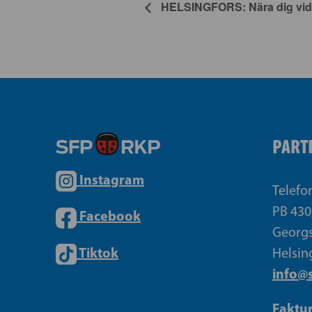
HELSINGFORS: Nära dig vid 
PART
Instagram
Telefo
PB 430
Facebook
Georgs
Tiktok
Helsin
info@s
Faktu