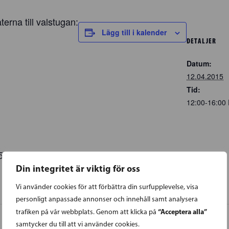
erna till valstugan:
Lägg till i kalender
DETALJER
Datum:
12.04.2015
Tid:
12:00-16:00
5
Din integritet är viktig för oss
Vi använder cookies för att förbättra din surfupplevelse, visa
personligt anpassade annonser och innehåll samt analysera
“Acceptera alla”
trafiken på vår webbplats. Genom att klicka på
samtycker du till att vi använder cookies.