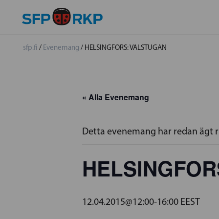
sfp.fi
/
Evenemang
/
HELSINGFORS: VALSTUGAN
« Alla Evenemang
Detta evenemang har redan ägt 
HELSINGFOR
12.04.2015@12:00
-
16:00
EEST