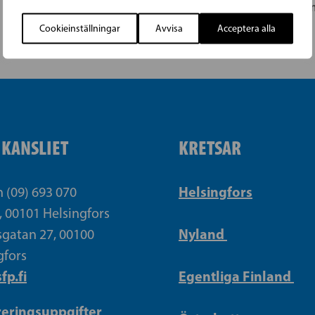
Fölisöns bro
ÖSTERBOTTEN: SFP är med på Västraplan i
Cookieinställningar
Avvisa
Acceptera alla
IKANSLIET
KRETSAR
Helsingfors
n (09) 693 070
, 00101 Helsingfors
Nyland
gatan 27, 00100
gfors
fp.fi
Egentliga Finland
reringsuppgifter