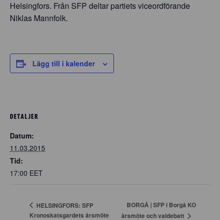
Helsingfors. Från SFP deltar partiets viceordförande
Niklas Mannfolk.
Lägg till i kalender
DETALJER
Datum:
11.03.2015
Tid:
17:00
EET
BORGÅ | SFP i Borgå KO
HELSINGFORS: SFP
Kronoskatsgardets årsmöte
årsmöte och valdebatt