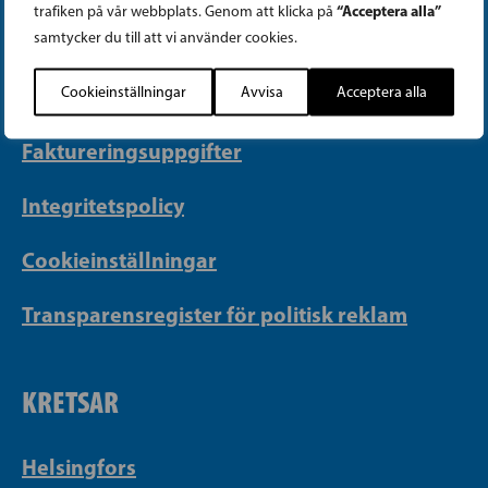
“Acceptera alla”
trafiken på vår webbplats. Genom att klicka på
PB 430, 00101 Helsingfors
samtycker du till att vi använder cookies.
Georgsgatan 27, 00100 Helsingfors
Cookieinställningar
Avvisa
Acceptera alla
info@sfp.fi
Faktureringsuppgifter
Integritetspolicy
Cookieinställningar
Transparensregister för politisk reklam
KRETSAR
Helsingfors