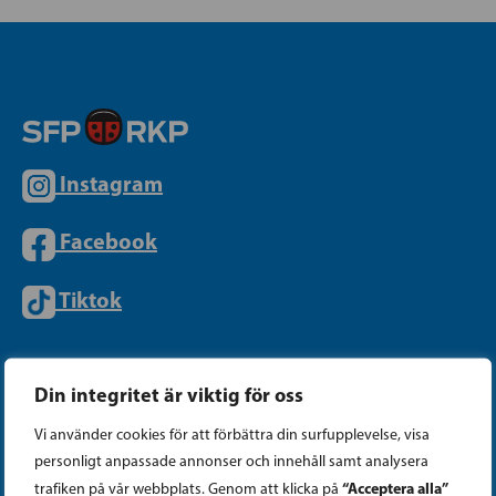
Instagram
Facebook
Tiktok
PARTIKANSLIET
Din integritet är viktig för oss
Vi använder cookies för att förbättra din surfupplevelse, visa
Telefon (09) 693 070
personligt anpassade annonser och innehåll samt analysera
PB 430, 00101 Helsingfors
“Acceptera alla”
trafiken på vår webbplats. Genom att klicka på