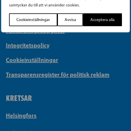
samtycker du till att vi använder cookies.
Georgsgatan 27, 00100 Helsingfors
info@sfp.fi
Cookieinställningar
Avvisa
Acceptera alla
Faktureringsuppgifter
Integritetspolicy
Cookieinställningar
Transparensregister för politisk reklam
KRETSAR
Helsingfors