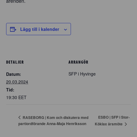
ärenden.
Lägg till i kalender
DETALJER
ARRANGÖR
SFP i Hyvinge
Datum:
20.03.2024
Tid:
19:30
EET
ESBO | SFP i Stor-
RASEBORG | Kom och diskutera med
partiordförande Anna-Maja Henriksson
Köklax årsmöte