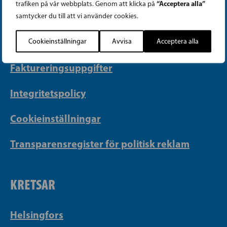
“Acceptera alla”
trafiken på vår webbplats. Genom att klicka på
PB 430, 00101 Helsingfors
samtycker du till att vi använder cookies.
Georgsgatan 27, 00100 Helsingfors
info@sfp.fi
Cookieinställningar
Avvisa
Acceptera alla
Faktureringsuppgifter
Integritetspolicy
Cookieinställningar
Transparensregister för politisk reklam
KRETSAR
Helsingfors