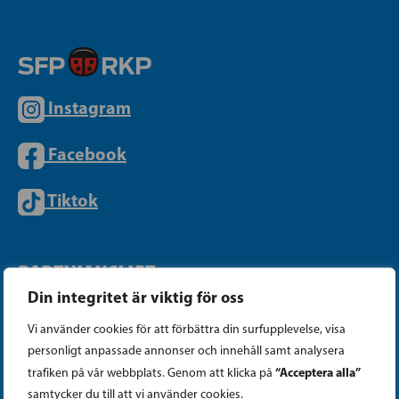
Instagram
Facebook
Tiktok
PARTIKANSLIET
Din integritet är viktig för oss
Telefon (09) 693 070
Vi använder cookies för att förbättra din surfupplevelse, visa
personligt anpassade annonser och innehåll samt analysera
PB 430, 00101 Helsingfors
“Acceptera alla”
trafiken på vår webbplats. Genom att klicka på
Georgsgatan 27, 00100 Helsingfors
samtycker du till att vi använder cookies.