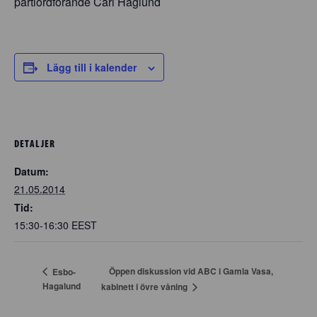
partiordförande Carl Haglund
Lägg till i kalender
DETALJER
Datum:
21.05.2014
Tid:
15:30-16:30
EEST
Öppen diskussion vid ABC i Gamla Vasa,
Esbo-
Hagalund
kabinett i övre våning