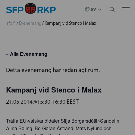
sfp.fi
/
Evenemang
/
Kampanj vid Stenco i Malax
« Alla Evenemang
Detta evenemang har redan ägt rum.
Kampanj vid Stenco i Malax
21.05.2014@15:30
-
16:30
EEST
Träffa EU-valskandidater Silja Borgarsdóttir-Sandelin,
Alina Böling, Bo-Göran Åstrand, Mats Nylund och