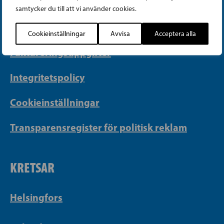
samtycker du till att vi använder cookies.
Georgsgatan 27, 00100 Helsingfors
info@sfp.fi
Cookieinställningar
Avvisa
Acceptera alla
Faktureringsuppgifter
Integritetspolicy
Cookieinställningar
Transparensregister för politisk reklam
KRETSAR
Helsingfors