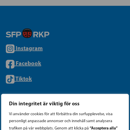
Instagram
Facebook
Tiktok
PARTIKANSLIET
Din integritet är viktig för oss
Vi använder cookies för att förbättra din surfupplevelse, visa
Telefon (09) 693 070
personligt anpassade annonser och innehåll samt analysera
PB 430, 00101 Helsingfors
“Acceptera alla”
trafiken på vår webbplats. Genom att klicka på