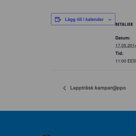
Lägg till i kalender
DETALJER
Datum:
17.05.201
Tid:
11:00
EES
Lappträsk kampanjjippo