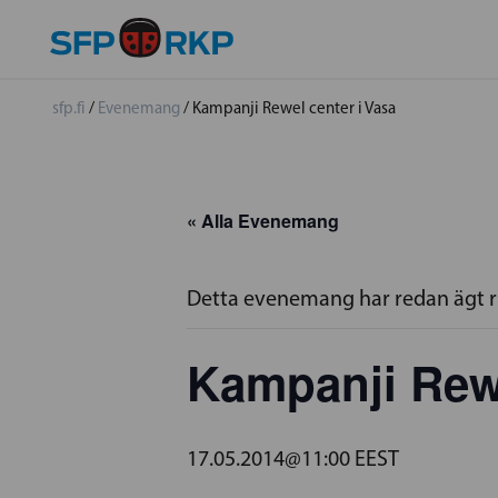
sfp.fi
/
Evenemang
/
Kampanji Rewel center i Vasa
« Alla Evenemang
Detta evenemang har redan ägt 
Kampanji Rewe
17.05.2014@11:00
EEST