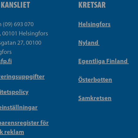
IKANSLIET
KRETSAR
Helsingfors
n (09) 693 070
, 00101 Helsingfors
Nyland
gatan 27, 00100
gfors
fp.fi
Egentliga Finland
reringsuppgifter
Österbotten
itetspolicy
Samkretsen
inställningar
arensregister för
sk reklam