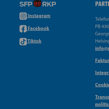
PART
Instagram
Telefo
PB 430
Facebook
Georgs
Tiktok
Helsin
info@s
Faktu
Integr
Cookie
Transp
politi