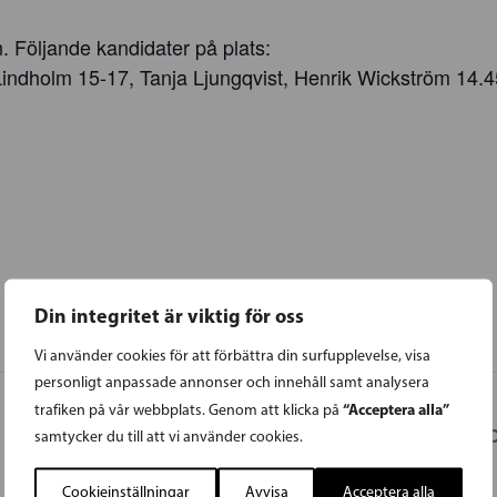
n. Följande kandidater på plats:
indholm 15-17, Tanja Ljungqvist, Henrik Wickström 14.4
Din integritet är viktig för oss
Vi använder cookies för att förbättra din surfupplevelse, visa
personligt anpassade annonser och innehåll samt analysera
“Acceptera alla”
trafiken på vår webbplats. Genom att klicka på
ÅBOL
samtycker du till att vi använder cookies.
Cookieinställningar
Avvisa
Acceptera alla