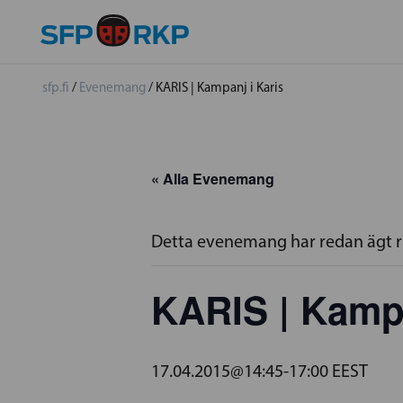
sfp.fi
/
Evenemang
/
KARIS | Kampanj i Karis
« Alla Evenemang
Detta evenemang har redan ägt 
KARIS | Kampa
17.04.2015@14:45
-
17:00
EEST