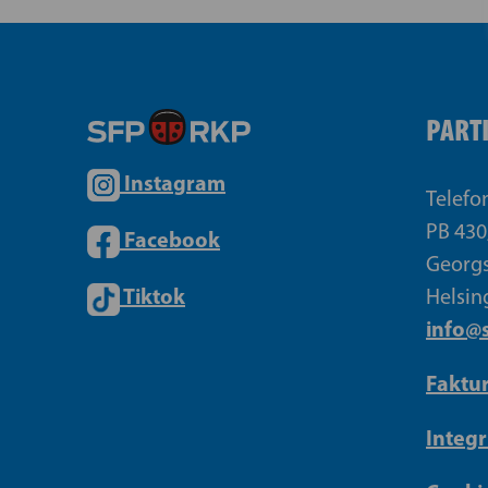
PART
Instagram
Telefo
PB 430
Facebook
Georgs
Tiktok
Helsin
info@s
Faktu
Integr