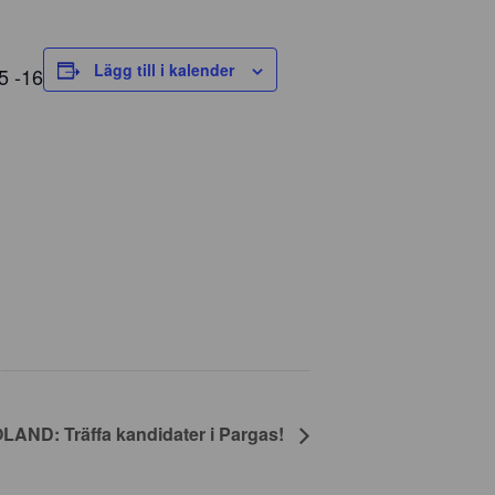
Lägg till i kalender
5 -16
AND: Träffa kandidater i Pargas!