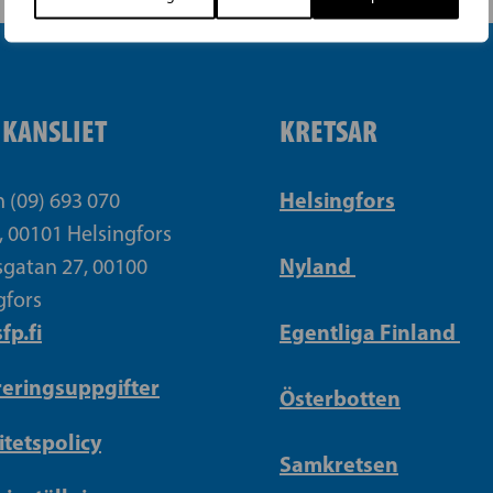
IKANSLIET
KRETSAR
Helsingfors
n (09) 693 070
, 00101 Helsingfors
Nyland
gatan 27, 00100
gfors
fp.fi
Egentliga Finland
reringsuppgifter
Österbotten
itetspolicy
Samkretsen