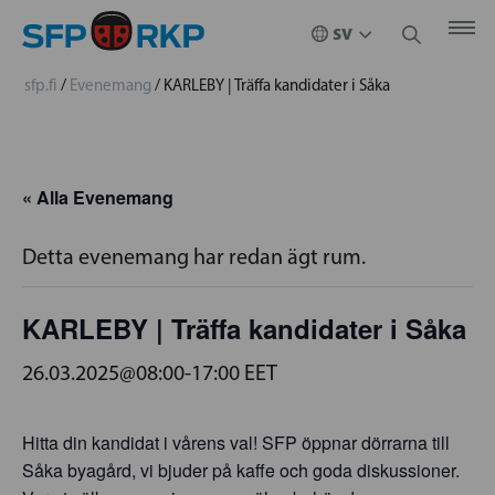
sfp.fi
/
Evenemang
/
KARLEBY | Träffa kandidater i Såka
« Alla Evenemang
Detta evenemang har redan ägt rum.
KARLEBY | Träffa kandidater i Såka
26.03.2025@08:00
-
17:00
EET
Hitta din kandidat i vårens val! SFP öppnar dörrarna till
Såka byagård, vi bjuder på kaffe och goda diskussioner.