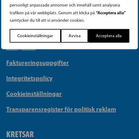
PARTIKANSLIET
personligt anpassade annonser och innehåll samt analysera
“Acceptera alla”
trafiken på vår webbplats. Genom att klicka på
Telefon (09) 693 070
samtycker du till att vi använder cookies.
PB 430, 00101 Helsingfors
Cookieinställningar
Avvisa
Acceptera alla
Georgsgatan 27, 00100 Helsingfors
info@sfp.fi
Faktureringsuppgifter
Integritetspolicy
Cookieinställningar
Transparensregister för politisk reklam
KRETSAR