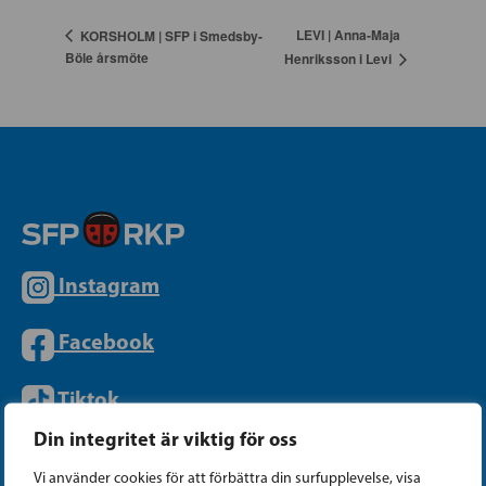
LEVI | Anna-Maja
KORSHOLM | SFP i Smedsby-
Böle årsmöte
Henriksson i Levi
Instagram
Facebook
Tiktok
Din integritet är viktig för oss
Vi använder cookies för att förbättra din surfupplevelse, visa