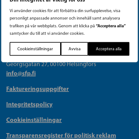
Tiktok
Vi använder cookies för att förbättra din surfupplevelse, visa
personligt anpassade annonser och innehåll samt analysera
PARTIKANSLIET
“Acceptera alla”
trafiken på vår webbplats. Genom att klicka på
samtycker du till att vi använder cookies.
Telefon (09) 693 070
Cookieinställningar
Avvisa
Acceptera alla
PB 430, 00101 Helsingfors
Georgsgatan 27, 00100 Helsingfors
info@sfp.fi
Faktureringsuppgifter
Integritetspolicy
Cookieinställningar
Transparensregister för politisk reklam