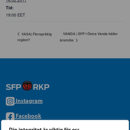
Tid:
19:00
EET
VANDA | SFP i Östra Vanda håller
VASA| Flerspråkig
region?
årsmöte
Instagram
Facebook
Din integritet är viktig för oss