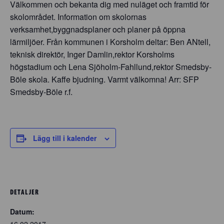
Välkommen och bekanta dig med nuläget och framtid för
skolområdet. Information om skolornas
verksamhet,byggnadsplaner och planer på öppna
lärmiljöer. Från kommunen i Korsholm deltar: Ben ANtell,
teknisk direktör, Inger Damlin,rektor Korsholms
högstadium och Lena Sjöholm-Fahllund,rektor Smedsby-
Böle skola. Kaffe bjudning. Varmt välkomna! Arr: SFP
Smedsby-Böle r.f.
Lägg till i kalender
DETALJER
Datum:
16.02.2017