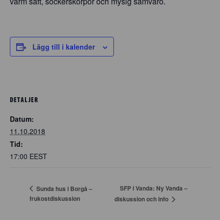
varm saft, sockerskorpor och mysig samvaro.
Lägg till i kalender
DETALJER
Datum:
11.10.2018
Tid:
17:00
EEST
SFP i Vanda: Ny Vanda –
Sunda hus i Borgå –
frukostdiskussion
diskussion och info