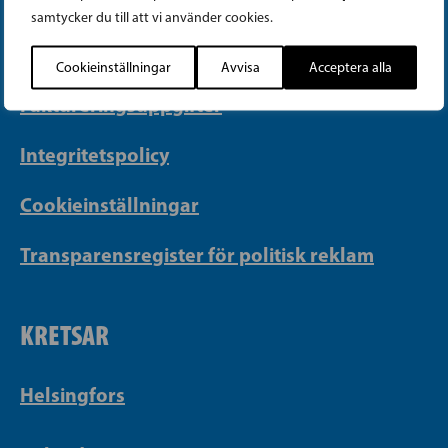
samtycker du till att vi använder cookies.
Georgsgatan 27, 00100 Helsingfors
info@sfp.fi
Cookieinställningar
Avvisa
Acceptera alla
Faktureringsuppgifter
Integritetspolicy
Cookieinställningar
Transparensregister för politisk reklam
KRETSAR
Helsingfors