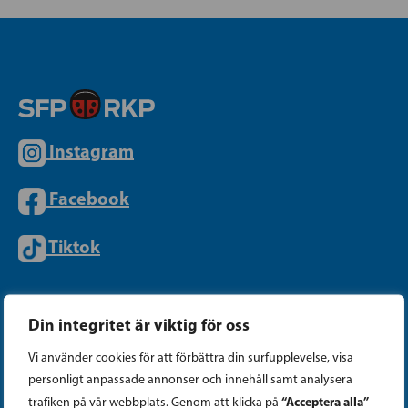
Instagram
Facebook
Tiktok
PARTIKANSLIET
Din integritet är viktig för oss
Vi använder cookies för att förbättra din surfupplevelse, visa
Telefon (09) 693 070
personligt anpassade annonser och innehåll samt analysera
PB 430, 00101 Helsingfors
“Acceptera alla”
trafiken på vår webbplats. Genom att klicka på