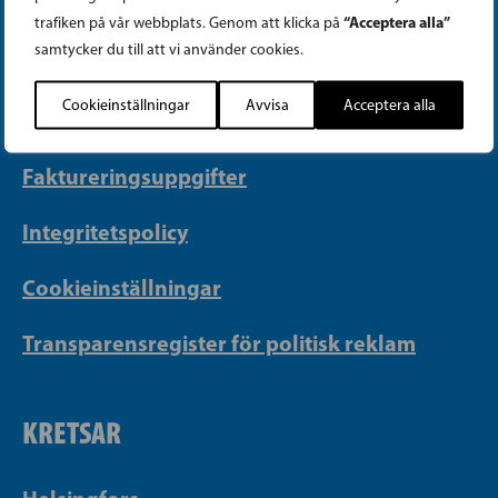
Telefon (09) 693 070
“Acceptera alla”
trafiken på vår webbplats. Genom att klicka på
samtycker du till att vi använder cookies.
PB 430, 00101 Helsingfors
Georgsgatan 27, 00100 Helsingfors
Cookieinställningar
Avvisa
Acceptera alla
info@sfp.fi
Faktureringsuppgifter
Integritetspolicy
Cookieinställningar
Transparensregister för politisk reklam
KRETSAR