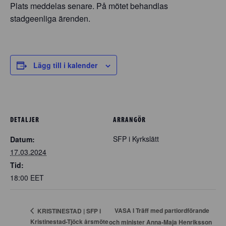
Plats meddelas senare. På mötet behandlas
stadgeenliga ärenden.
Lägg till i kalender
DETALJER
ARRANGÖR
SFP i Kyrkslätt
Datum:
17.03.2024
Tid:
18:00
EET
VASA I Träff med partiordförande
KRISTINESTAD | SFP i
Kristinestad-Tjöck årsmöte
och minister Anna-Maja Henriksson