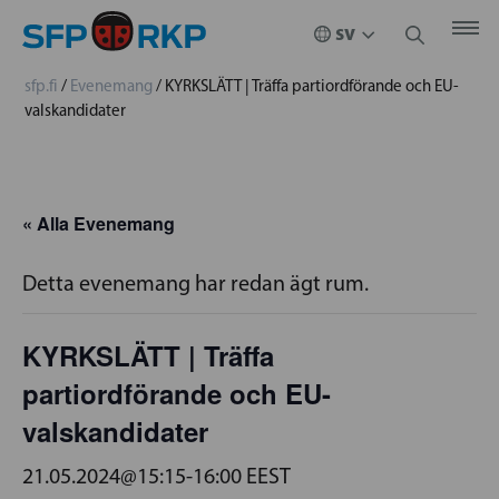
sfp.fi
/
Evenemang
/
KYRKSLÄTT | Träffa partiordförande och EU-
valskandidater
« Alla Evenemang
Detta evenemang har redan ägt rum.
KYRKSLÄTT | Träffa
partiordförande och EU-
valskandidater
21.05.2024@15:15
-
16:00
EEST