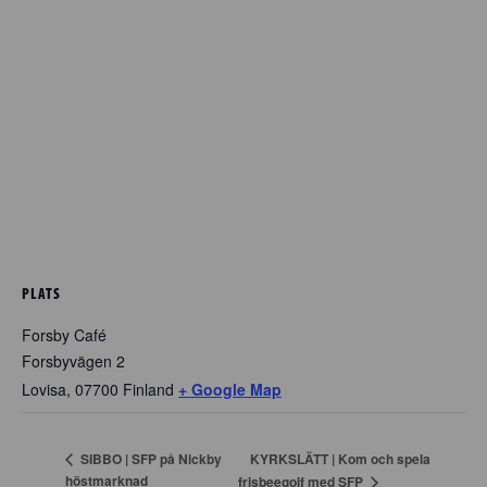
PLATS
Forsby Café
Forsbyvägen 2
Lovisa
,
07700
Finland
+ Google Map
KYRKSLÄTT | Kom och spela
SIBBO | SFP på Nickby
höstmarknad
frisbeegolf med SFP