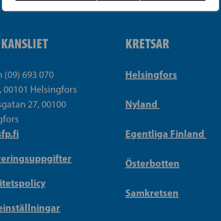
IKANSLIET
KRETSAR
Helsingfors
n (09) 693 070
, 00101 Helsingfors
Nyland
gatan 27, 00100
gfors
fp.fi
Egentliga Finland
reringsuppgifter
Österbotten
itetspolicy
Samkretsen
inställningar