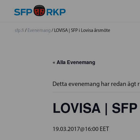
sfp.fi
/
Evenemang
/
LOVISA | SFP i Lovisa årsmöte
« Alla Evenemang
Detta evenemang har redan ägt 
LOVISA | SFP 
19.03.2017@16:00
EET