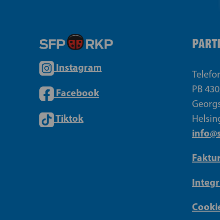
PART
Instagram
Telefo
PB 430
Facebook
Georgs
Tiktok
Helsin
info@s
Faktu
Integr
Cookie