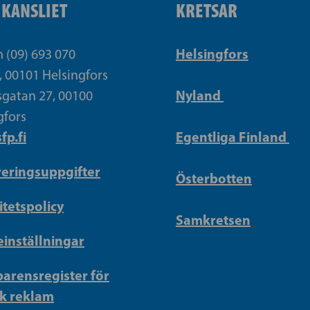
IKANSLIET
KRETSAR
Helsingfors
n (09) 693 070
, 00101 Helsingfors
Nyland
gatan 27, 00100
gfors
fp.fi
Egentliga Finland
reringsuppgifter
Österbotten
itetspolicy
Samkretsen
inställningar
arensregister för
sk reklam