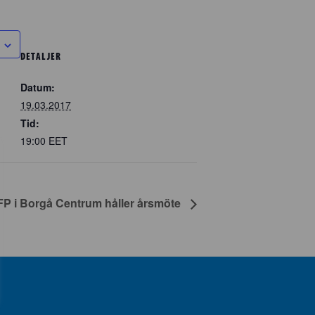
DETALJER
Datum:
19.03.2017
Tid:
19:00
EET
P i Borgå Centrum håller årsmöte