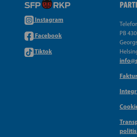
PART
Instagram
Telefo
PB 430
Facebook
Georgs
Tiktok
Helsin
info@s
Faktu
Integr
Cookie
Transp
politi