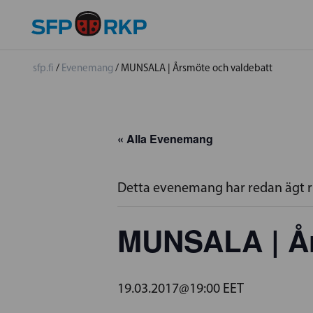
sfp.fi
/
Evenemang
/
MUNSALA | Årsmöte och valdebatt
« Alla Evenemang
Detta evenemang har redan ägt 
MUNSALA | År
19.03.2017@19:00
EET