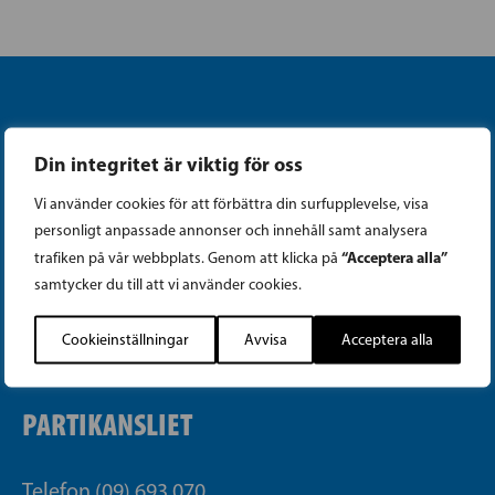
Din integritet är viktig för oss
Vi använder cookies för att förbättra din surfupplevelse, visa
Instagram
personligt anpassade annonser och innehåll samt analysera
“Acceptera alla”
trafiken på vår webbplats. Genom att klicka på
Facebook
samtycker du till att vi använder cookies.
Tiktok
Cookieinställningar
Avvisa
Acceptera alla
PARTIKANSLIET
Telefon (09) 693 070