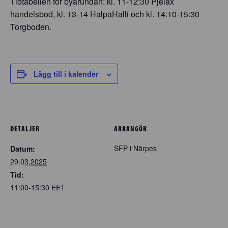
Tidtabellen för byarundan: kl. 11-12:30 Pjelax
handelsbod, kl. 13-14 HalpaHalli och kl. 14:10-15:30
Torgboden.
Lägg till i kalender
DETALJER
ARRANGÖR
SFP i Närpes
Datum:
29.03.2025
Tid:
11:00-15:30
EET