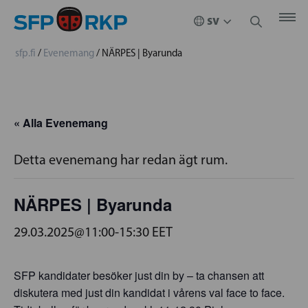
sfp.fi
/
Evenemang
/
NÄRPES | Byarunda
« Alla Evenemang
Detta evenemang har redan ägt rum.
NÄRPES | Byarunda
29.03.2025@11:00
-
15:30
EET
SFP kandidater besöker just din by – ta chansen att
diskutera med just din kandidat i vårens val face to face.