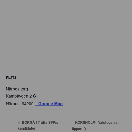
PLATS
Närpes torg
Kambävgen 2 C
Närpes
,
64200
+ Google Map
KORSHOLM | Valstugan är
BORGÅ | Träffa SFP:s
kandidater
öppen